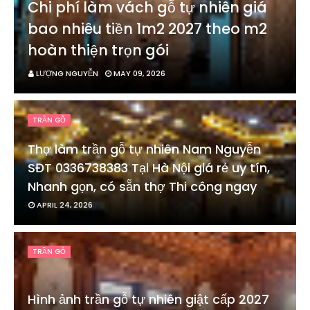
Chi phí làm vách gỗ tự nhiên giá
bao nhiêu tiền 1m2 2027 theo m2
hoàn thiện trọn gói
LƯỢNG NGUYỄN
MAY 09, 2026
TRẦN GỖ
Thợ làm trần gỗ tự nhiên Nam Nguyễn
SĐT 0336738383 Tại Hà Nội giá rẻ uy tín,
Nhanh gọn, có sẵn thợ Thi công ngay
APRIL 24, 2026
TRẦN GỖ
Hình ảnh trần gỗ tự nhiên giật cấp 2027