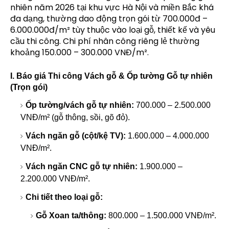
nhiên năm 2026 tại khu vực Hà Nội và miền Bắc khá
đa dạng, thường dao động trọn gói từ 700.000đ –
6.000.000đ/m² tùy thuộc vào loại gỗ, thiết kế và yêu
cầu thi công. Chi phí nhân công riêng lẻ thường
khoảng 150.000 – 300.000 VNĐ/m².
I. Báo giá Thi công Vách gỗ & Ốp tường Gỗ tự nhiên
(Trọn gói)
Ốp tường/vách gỗ tự nhiên:
700.000 – 2.500.000
VNĐ/m² (gỗ thông, sồi, gõ đỏ).
Vách ngăn gỗ (cột/kệ TV):
1.600.000 – 4.000.000
VNĐ/m².
Vách ngăn CNC gỗ tự nhiên:
1.900.000 –
2.200.000 VNĐ/m².
Chi tiết theo loại gỗ:
Gỗ Xoan ta/thông:
800.000 – 1.500.000 VNĐ/m².