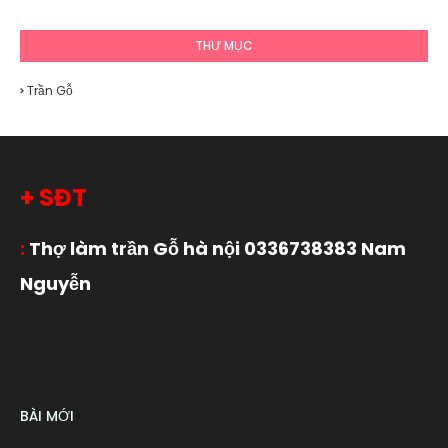
THƯ MỤC
Trần Gỗ
+ SĐT
:
Thợ làm trần Gỗ hà nội 0336738383 Nam
Nguyễn
BÀI MỚI