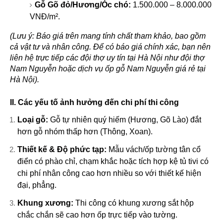
Gỗ Gõ đỏ/Hương/Óc chó:
1.500.000 – 8.000.000
VNĐ/m².
(Lưu ý: Báo giá trên mang tính chất tham khảo, bao gồm
cả vật tư và nhân công. Để có báo giá chính xác, bạn nên
liên hệ trực tiếp các đội thợ uy tín tại Hà Nội như
đội thợ
Nam Nguyễn
hoặc
dịch vụ ốp gỗ Nam Nguyễn giá rẻ tại
Hà Nội
).
II. Các yếu tố ảnh hưởng đến chi phí thi công
Loại gỗ:
Gỗ tự nhiên quý hiếm (Hương, Gõ Lào) đắt
hơn gỗ nhóm thấp hơn (Thông, Xoan).
Thiết kế & Độ phức tạp:
Mẫu vách/ốp tường tân cổ
điển có phào chỉ, chạm khắc hoặc tích hợp kệ tủ tivi có
chi phí nhân công cao hơn nhiều so với thiết kế hiện
đại, phẳng.
Khung xương:
Thi công có khung xương sắt hộp
chắc chắn sẽ cao hơn ốp trực tiếp vào tường.